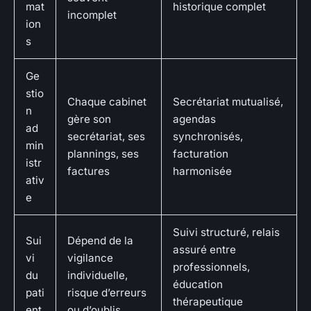
mat
historique complet
incomplet
ion
s
Ge
stio
Chaque cabinet
Secrétariat mutualisé,
n
gère son
agendas
ad
secrétariat, ses
synchronisés,
min
plannings, ses
facturation
istr
factures
harmonisée
ativ
e
Suivi structuré, relais
Sui
Dépend de la
assuré entre
vi
vigilance
professionnels,
du
individuelle,
éducation
pati
risque d’erreurs
thérapeutique
ent
ou d’oublis