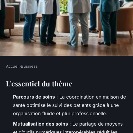
Accueil
›
Business
BUSINESS
L'essentiel du thème
Comment la coordination en
maison de santé révolutionne
Parcours de soins
: La coordination en maison de
les soins
santé optimise le suivi des patients grâce à une
organisation fluide et pluriprofessionnelle.
Meissa
•
07/04/2026 12:22
•
14 min de lecture
Mutualisation des soins
: Le partage de moyens
et d’outils numériques interopérables réduit les