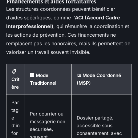
Financements et aides forfaitaires
Les structures coordonnées peuvent bénéficier
d’aides spécifiques, comme l’
ACI (Accord Cadre
Interprofessionnel)
, qui rémunère la coordination et
les actions de prévention. Ces financements ne
remplacent pas les honoraires, mais ils permettent de
valoriser un travail souvent invisible.
📋
🏢 Mode
🤝 Mode Coordonné
Crit
Traditionnel
(MSP)
ère
Par
tag
Par courrier ou
e
Dossier partagé,
messagerie non
d'in
accessible sous
sécurisée,
for
consentement, avec
souvent