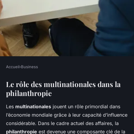
Accueil
›
Business
BUSINESS
Le rôle des multinationales dans la
Implication des
philanthropie
Multinationales en
Philanthropie : Des Initiatives
Les
multinationales
jouent un rôle primordial dans
Puissantes et Impactantes
l’économie mondiale grâce à leur capacité d’influence
considérable. Dans le cadre actuel des affaires, la
Maya
•
4 mars 2025
•
5 min de lecture
philanthropie
est devenue une composante clé de la