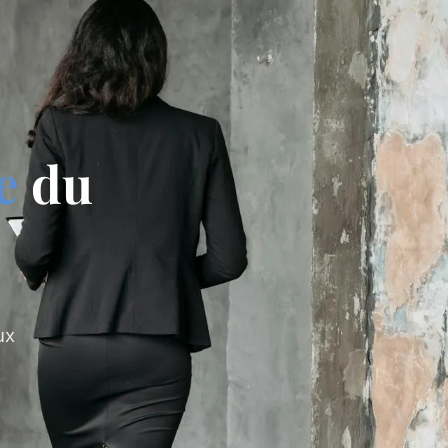
e
du
ux