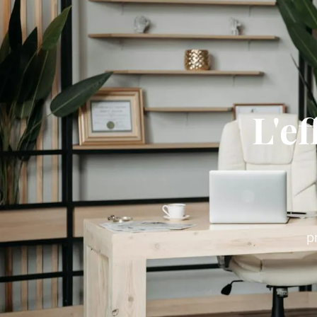
L'e
p