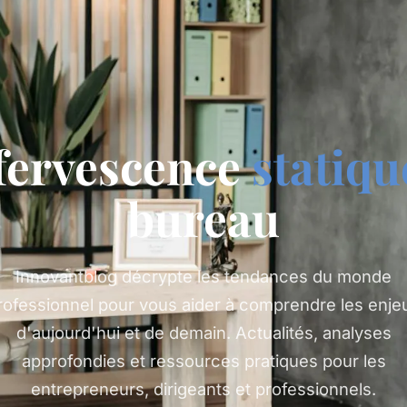
ffervescence
statiqu
bureau
Innovantblog décrypte les tendances du monde
rofessionnel pour vous aider à comprendre les enje
d'aujourd'hui et de demain. Actualités, analyses
approfondies et ressources pratiques pour les
entrepreneurs, dirigeants et professionnels.