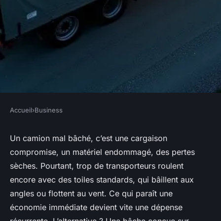
Accueil
›
Business
BUSINESS
Pourquoi choisir une bâche de
Un camion mal bâché, c’est une cargaison
compromise, un matériel endommagé, des pertes
camion sur mesure optimise
sèches. Pourtant, trop de transporteurs roulent
votre protection
encore avec des toiles standards, qui bâillent aux
angles ou flottent au vent. Ce qui paraît une
Meissa
•
16/03/2026 19:16
•
10 min de lecture
économie immédiate devient vite une dépense