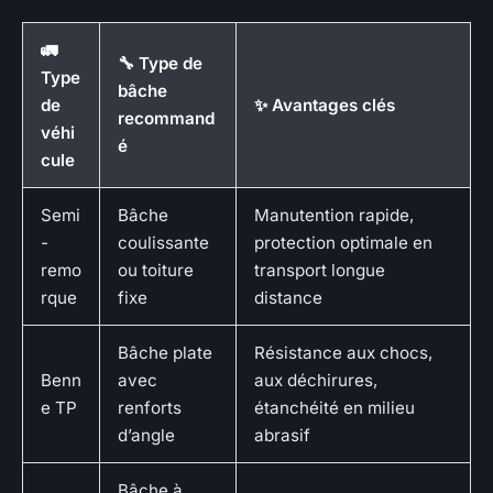
🚛
🔧 Type de
Type
bâche
de
✨ Avantages clés
recommand
véhi
é
cule
Semi
Bâche
Manutention rapide,
-
coulissante
protection optimale en
remo
ou toiture
transport longue
rque
fixe
distance
Bâche plate
Résistance aux chocs,
Benn
avec
aux déchirures,
e TP
renforts
étanchéité en milieu
d’angle
abrasif
Bâche à