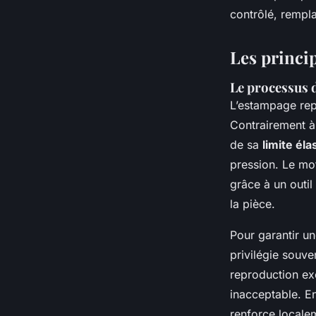
Nicet
•
05/05/2026 18:30
•
8 min de lecture
contrôlé, rempl
Les princi
Le processus 
L’estampage rep
Contrairement à
de sa
limite éla
pression. Le mot
grâce à un outil
la pièce.
Pour garantir un
privilégie souven
reproduction exc
inacceptable. En
renforce localem