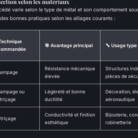
lection selon les matériaux
cédé varie selon le type de métal et son comportement sous
des bonnes pratiques selon les alliages courants :
 Technique
🎯 Avantage principal
🔧 Usage type
commandée
Résistance mécanique
Structures indu
tampage
élevée
pièces de sécu
tampage ou
Légèreté et bonne
Décoration, él
triçage
ductilité
aéronautique
Conductivité et finition
Bijouterie, co
triçage
esthétique
robinetterie