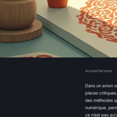
Accueil
›
Services
SERVICES
L'estampage : art et
Dans un avion ou
pièces critiques
reproduire des moti
des méthodes qu
numérique, perme
ce n’est pas qu’