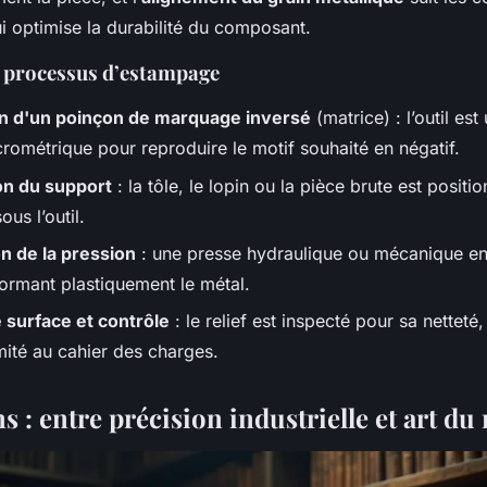
i optimise la durabilité du composant.
u processus d’estampage
on d'un poinçon de marquage inversé
(matrice) : l’outil es
crométrique pour reproduire le motif souhaité en négatif.
on du support
: la tôle, le lopin ou la pièce brute est positi
us l’outil.
on de la pression
: une presse hydraulique ou mécanique en
ormant plastiquement le métal.
e surface et contrôle
: le relief est inspecté pour sa netteté
mité au cahier des charges.
s : entre précision industrielle et art du 