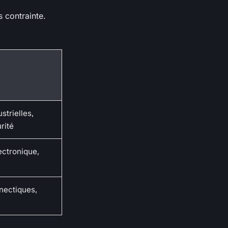
 contrainte.
strielles,
rité
ectronique,
nnectiques,