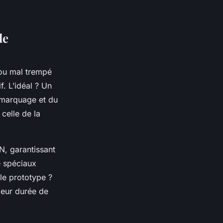
le
 ou mal trempé
. L’idéal ? Un
e marquage et du
celle de la
N, garantissant
e spéciaux
 le prototype ?
leur durée de