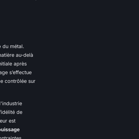
e
du métal.
atière au-delà
itiale après
age s’effectue
ce contrôlée sur
'industrie
idélité de
eur est
ouissage
ontraintes