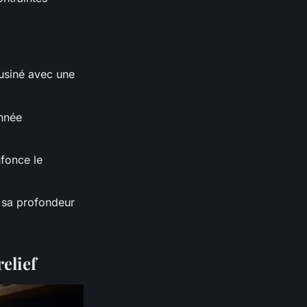
t usiné avec une
onnée
fonce le
, sa profondeur
relief