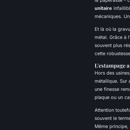
unitaire
infailli
mécaniques. Un 
Et là où la grav
métal. Grâce à l
souvent plus rési
cette robustesse
L'estampage ar
Hors des usines,
métallique. Sur 
une finesse rema
plaque ou un ca
Attention toutefo
souvent le term
Même principe, m