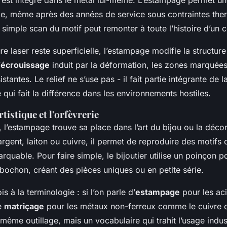
ble, même après des années de service sous contraintes the
simple scan du motif peut remonter à toute l’histoire d’un
ure laser reste superficielle, l’estampage modifie la structure
’
écrouissage
induit par la déformation, les zones marquée
stantes. Le relief ne s’use pas - il fait partie intégrante de l
 qui fait la différence dans les environnements hostiles.
tistique et l'orfèvrerie
 l’estampage trouve sa place dans l’art du bijou ou la déco
argent, laiton ou cuivre, il permet de reproduire des motif
rquable. Pour faire simple, le bijoutier utilise un poinçon 
bochon, créant des pièces uniques ou en petite série.
is à la terminologie : si l’on parle d’
estampage
pour les aci
e
matriçage
pour les métaux non-ferreux comme le cuivre o
ême outillage, mais un vocabulaire qui trahit l’usage indus