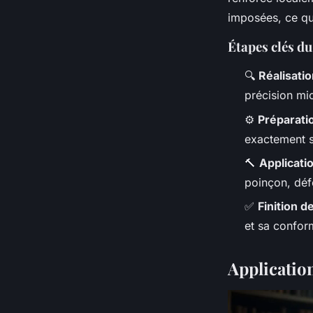
imposées, ce qu
Étapes clés d
🔍
Réalisati
précision mi
⚙️
Préparati
exactement so
🔨
Applicati
poinçon, déf
✅
Finition d
et sa confor
Application