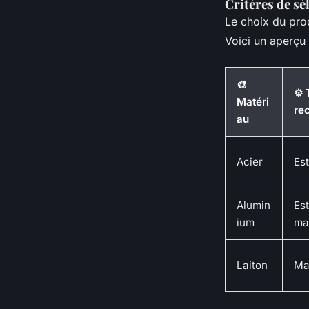
Critères de sé
Le choix du pro
Voici un aperçu 
🎨
⚙️
Matéri
re
au
Acier
Es
Alumin
Es
ium
ma
Laiton
Ma