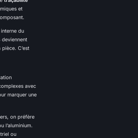
rmiques et
 composant.
 interne du
s deviennent
a pièce. C’est
ration
s complexes avec
pour marquer une
ers, on préfère
u l’aluminium.
triel ou