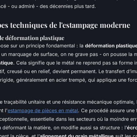
acé - ou admiré - des décennies plus tard.
pes techniques de l'estampage moderne
de déformation plastique
ose sur un principe fondamental : la
déformation plastiqu
 un marquage de surface, on ne grave pas - on pousse la m
stique
. Cela signifie que le métal ne reprend pas sa forme in
if, creusé ou en relief, devient permanent. Le transfert d’im
 rigide, généralement en acier trempé, qui applique une for
e traçabilité unitaire et une résistance mécanique optimale, l
t l'
estampage de pièces en métal
. Ce procédé assure une f
eptionnelle, essentielle dans les secteurs où la moindre err
 déformant la matière, on modifie aussi sa structure : l’
écr
ent la pièce, et l’
alignement du grain métallique
suit les c