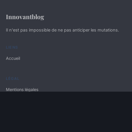
Innovantblog
Il n'est pas impossible de ne pas anticiper les mutations.
LIENS
Accueil
LÉGAL
Mentions légales
Contact
© 2026 Innovantblog. Tous droits réservés.