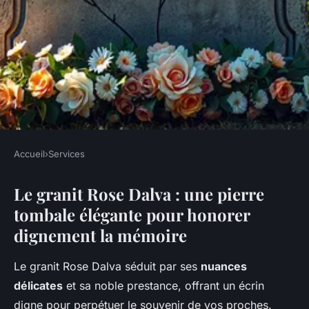
Accueil
›
Services
SERVICES
Le granit Rose Dalva : une pierre
Pierre tombale rose dalva :
tombale élégante pour honorer
élégance et personnalisation
dignement la mémoire
unique
Le granit Rose Dalva séduit par ses
nuances
Maya
•
29 décembre 2025
•
8 min de lecture
délicates
et sa noble prestance, offrant un écrin
digne pour perpétuer le souvenir de vos proches.