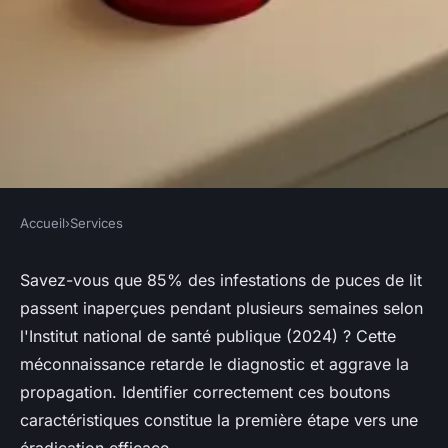
Accueil
›
Services
SERVICES
Bouton puce de lit : signaux
Savez-vous que 85% des infestations de puces de lit
passent inaperçues pendant plusieurs semaines selon
d'alerte et solutions à
l'Institut national de santé publique (2024) ? Cette
découvrir
méconnaissance retarde le diagnostic et aggrave la
propagation. Identifier correctement ces boutons
Nicet
•
15/05/2026 15:22
•
8 min de lecture
caractéristiques constitue la première étape vers une