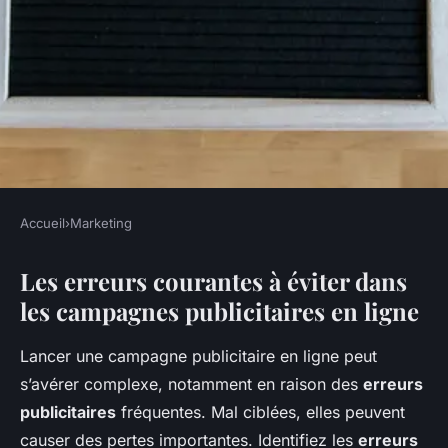
Accueil
›
Marketing
MARKETING
Les erreurs courantes à éviter dans
Erreurs Fatales à Éviter pour
les campagnes publicitaires en ligne
une Campagne de Publicité en
Ligne Réussie
Lancer une campagne publicitaire en ligne peut
s’avérer complexe, notamment en raison des
erreurs
Maya
•
1 avril 2025
•
7 min de lecture
publicitaires
fréquentes. Mal ciblées, elles peuvent
causer des pertes importantes. Identifiez les
erreurs